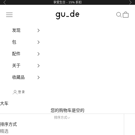
跳至内容
享受生日 - 15% 折扣
以前的
下
gu_de
导航菜单
搜索
大车
发现
包
配件
关于
收藏品
登录
大车
您的购物车是空的
排序方式
排序方式
精选