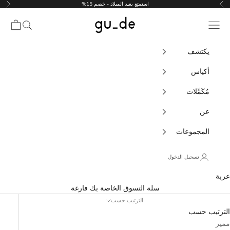
نتقل إلى المحتوى
استمتع بعيد الميلاد - خصم 15%
السابق
التال
gu_de
قائمة التنقل
يبحث
عربة
يكتشف
أكياس
مُكَمِّلات
عن
المجموعات
تسجيل الدخول
عربة
سلة التسوق الخاصة بك فارغة
الترتيب حسب
الترتيب حسب
مميز