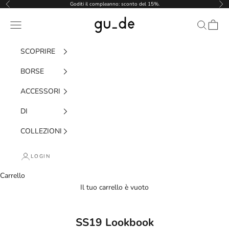
Vai al contenuto
Goditi il ​​compleanno: sconto del 15%.
Precedente
Pro
gu_de
Menù di navigazione
Ricerca
Carrell
SCOPRIRE
BORSE
ACCESSORI
DI
COLLEZIONI
LOGIN
Carrello
Il tuo carrello è vuoto
SS19 Lookbook