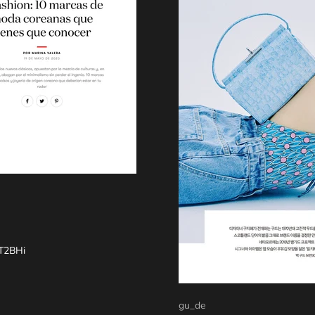
fT2BHi
gu_de