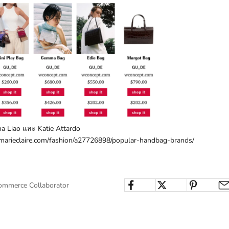
a Liao และ Katie Attardo
marieclaire.com/fashion/a27726898/popular-handbag-brands/
ommerce Collaborator