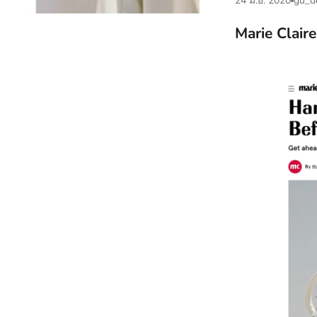
24 มิ.ย. 2020
gu_d
Marie Clair