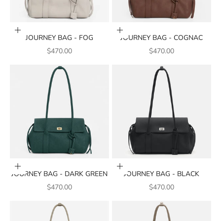
Add to cart
Add to cart
JOURNEY BAG - FOG
JOURNEY BAG - COGNAC
SALE PRICE
SALE PRICE
$470.00
$470.00
Add to cart
Add to cart
JOURNEY BAG - DARK GREEN
JOURNEY BAG - BLACK
SALE PRICE
SALE PRICE
$470.00
$470.00