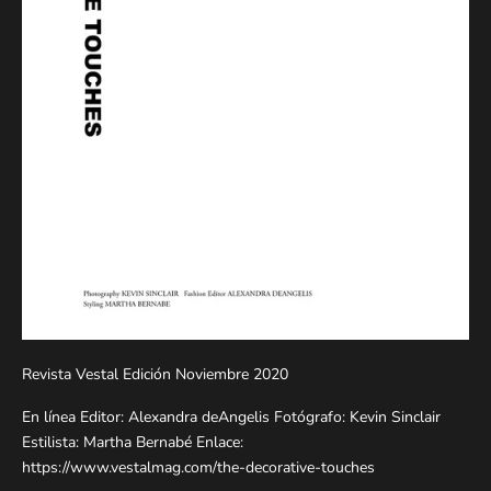
Revista Vestal Edición Noviembre 2020
En línea Editor: Alexandra deAngelis Fotógrafo: Kevin Sinclair
Estilista: Martha Bernabé Enlace:
https://www.vestalmag.com/the-decorative-touches