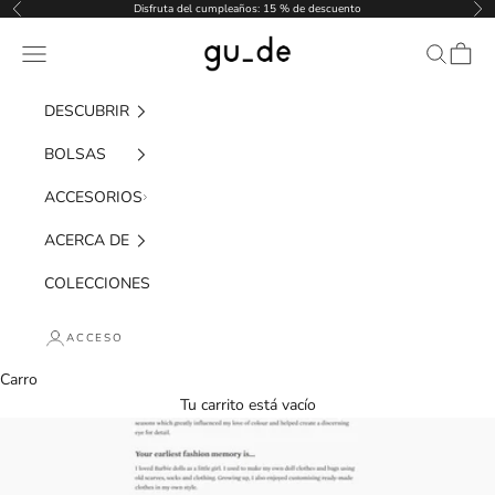
Saltar al contenido
Disfruta del cumpleaños: 15 % de descuento
Anterior
Pró
gu_de
Menú de navegación
Buscar
Carro
DESCUBRIR
BOLSAS
ACCESORIOS
ACERCA DE
COLECCIONES
ACCESO
Carro
Tu carrito está vacío