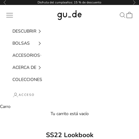
Saltar al contenido
Disfruta del cumpleaños: 15 % de descuento
Anterior
Pró
gu_de
Menú de navegación
Buscar
Carro
DESCUBRIR
BOLSAS
ACCESORIOS
ACERCA DE
COLECCIONES
ACCESO
Carro
Tu carrito está vacío
SS22 Lookbook