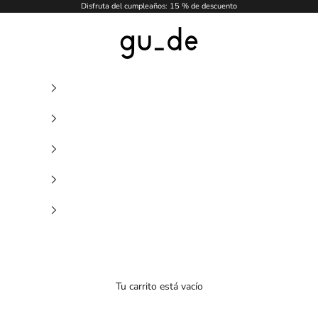
Disfruta del cumpleaños: 15 % de descuento
gu_de
Tu carrito está vacío