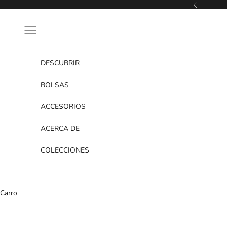
Saltar al contenido
Anterior
Menú de navegación
DESCUBRIR
BOLSAS
ACCESORIOS
ACERCA DE
COLECCIONES
Carro