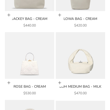
Añadir a la cesta
Añadir a la cesta
JACKEY BAG - CREAM
LOWA BAG - CREAM
PRECIO DE VENTA
PRECIO DE VENTA
$440.00
$420.00
Añadir a la cesta
Añadir a la cesta
ROSE BAG - CREAM
BOH MEDIUM BAG - MILK
PRECIO DE VENTA
PRECIO DE VENTA
$530.00
$470.00