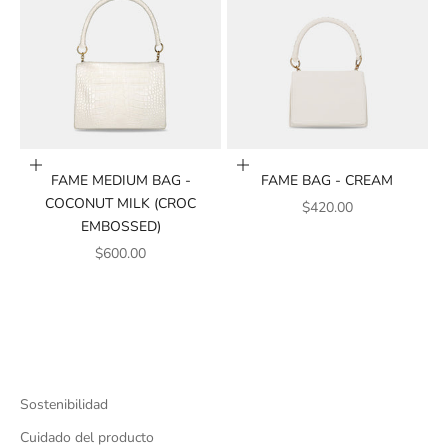
Añadir a la cesta
Añadir a la cesta
FAME MEDIUM BAG -
FAME BAG - CREAM
COCONUT MILK (CROC
PRECIO DE VENTA
$420.00
EMBOSSED)
PRECIO DE VENTA
$600.00
Sostenibilidad
Cuidado del producto