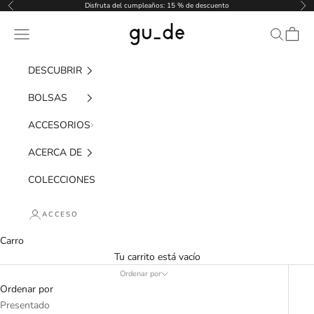
Saltar al contenido
Disfruta del cumpleaños: 15 % de descuento
Anterior
Pró
gu_de
Menú de navegación
Buscar
Carro
DESCUBRIR
BOLSAS
ACCESORIOS
ACERCA DE
COLECCIONES
ACCESO
Carro
Tu carrito está vacío
Ordenar por
Ordenar por
Presentado