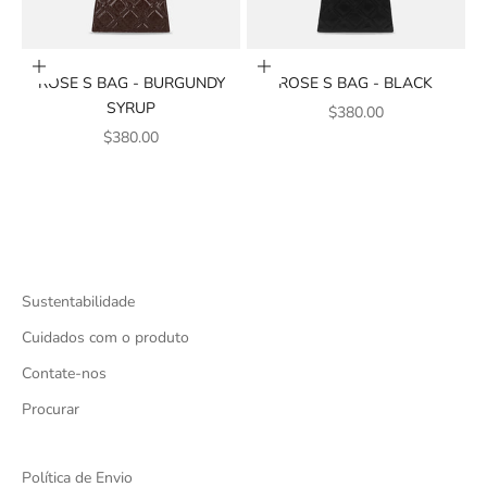
Add to cart
Add to cart
ROSE S BAG - BURGUNDY
ROSE S BAG - BLACK
SYRUP
SALE PRICE
$380.00
SALE PRICE
$380.00
Sustentabilidade
Cuidados com o produto
Contate-nos
Procurar
Política de Envio