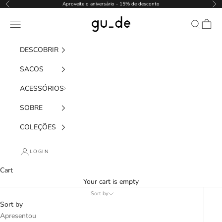
Skip to content
Aproveite o aniversário - 15% de desconto
Previous
Nex
gu_de
Navigation menu
Search
Cart
DESCOBRIR
SACOS
ACESSÓRIOS
SOBRE
COLEÇÕES
LOGIN
Cart
Your cart is empty
Sort by
Sort by
Apresentou