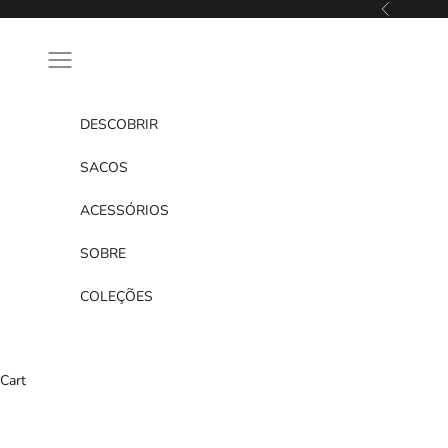
Skip to content
Previous
Navigation menu
DESCOBRIR
SACOS
ACESSÓRIOS
SOBRE
COLEÇÕES
Cart