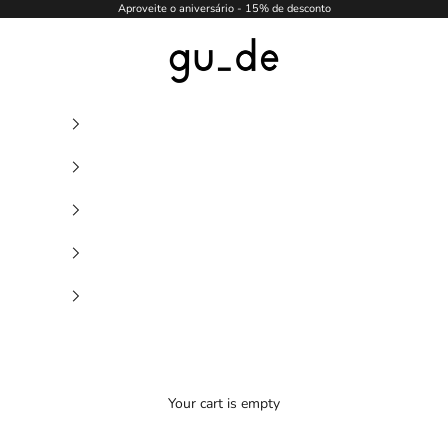
Aproveite o aniversário - 15% de desconto
gu_de
Your cart is empty