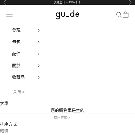
跳至內容
享受生日 - 15% 折扣
以前的
下
gu_de
導航選單
搜尋
大車
發現
包包
配件
關於
收藏品
登入
大車
您的購物車是空的
排序方式
排序方式
精選