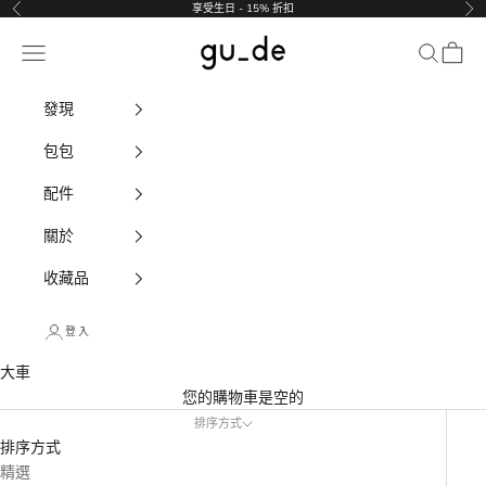
跳至內容
享受生日 - 15% 折扣
以前的
下
gu_de
導航選單
搜尋
大車
發現
包包
配件
關於
收藏品
登入
大車
您的購物車是空的
排序方式
排序方式
精選