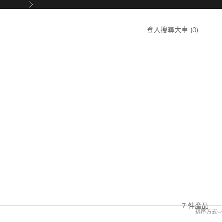
下一個
搜尋
大車
登入
搜尋
大車 (
0
)
7 件產品
排序方式