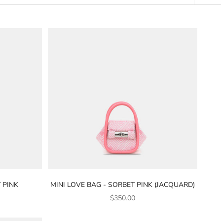
 PINK
MINI LOVE BAG - SORBET PINK (JACQUARD)
銷售價格
$350.00