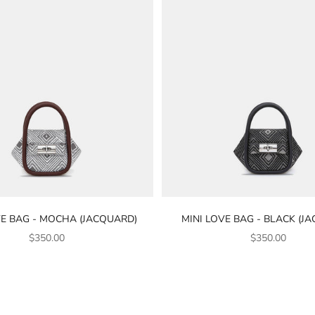
VE BAG - MOCHA (JACQUARD)
MINI LOVE BAG - BLACK (J
銷售價格
銷售價格
$350.00
$350.00