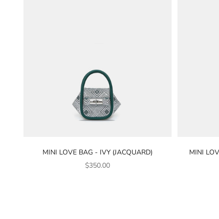
MINI LOVE BAG - IVY (JACQUARD)
MINI LO
銷售價格
$350.00