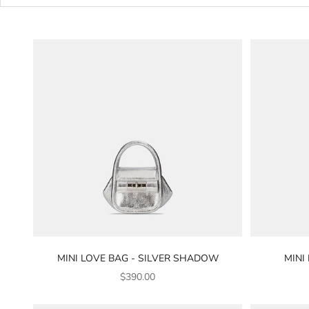
MINI LOVE BAG - SILVER SHADOW
MINI
銷售價格
$390.00