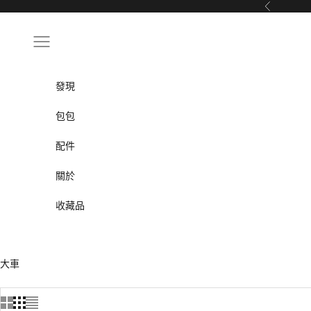
跳至內容
以前的
導航選單
發現
包包
配件
關於
收藏品
大車