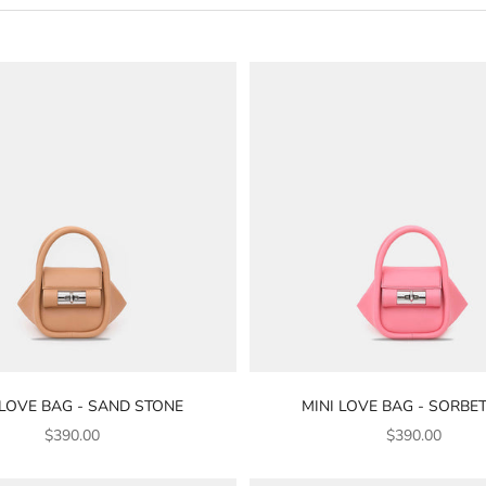
 LOVE BAG - SAND STONE
MINI LOVE BAG - SORBET
銷售價格
銷售價格
$390.00
$390.00