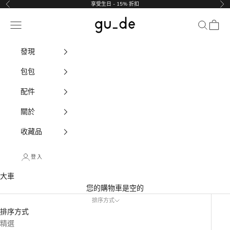
跳至內容
享受生日 - 15% 折扣
以前的
下
gu_de
導航選單
搜尋
大車
發現
包包
配件
關於
收藏品
登入
大車
您的購物車是空的
排序方式
排序方式
精選