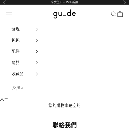
跳至內容
享受生日 - 15% 折扣
以前的
下
gu_de
導航選單
搜尋
大車
發現
包包
配件
關於
收藏品
登入
大車
您的購物車是空的
聯絡我們