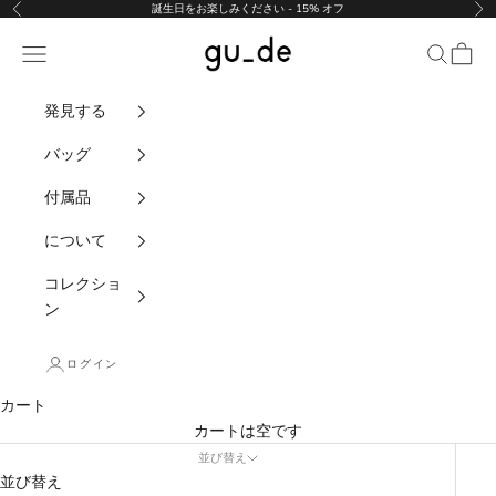
コンテンツにスキップ
誕生日をお楽しみください - 15% オフ
前の
次
gu_de
ナビゲーションメニュー
検索
カート
発見する
バッグ
付属品
について
コレクショ
ン
ログイン
カート
カートは空です
並び替え
並び替え