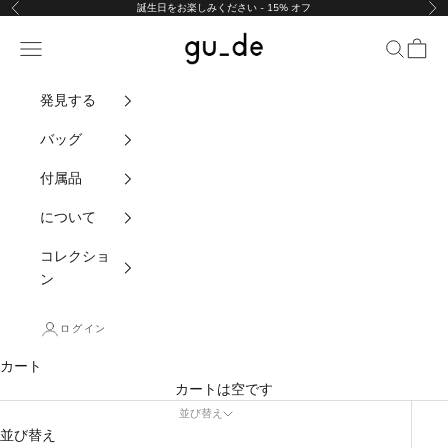
コンテンツにスキップ
誕生日をお楽しみください - 15% オフ
前の
次
gu_de
ナビゲーションメニュー
検索
カート
発見する
バッグ
付属品
について
コレクショ
ン
ログイン
カート
カートは空です
並び替え
並び替え