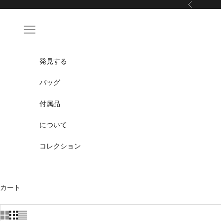
コンテンツにスキップ
前の
ナビゲーションメニュー
発見する
バッグ
付属品
について
コレクション
カート