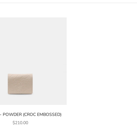
 - POWDER (CROC EMBOSSED)
販売価格
$210.00