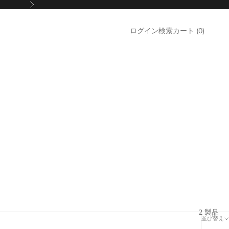
次
検索
カート
ログイン
検索
カート (
0
)
2 製品
並び替え