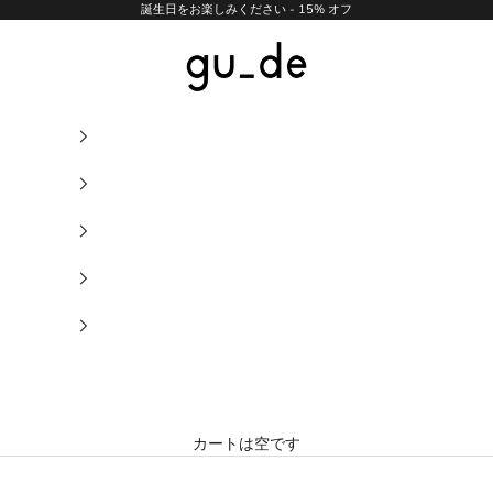
誕生日をお楽しみください - 15% オフ
gu_de
カートは空です