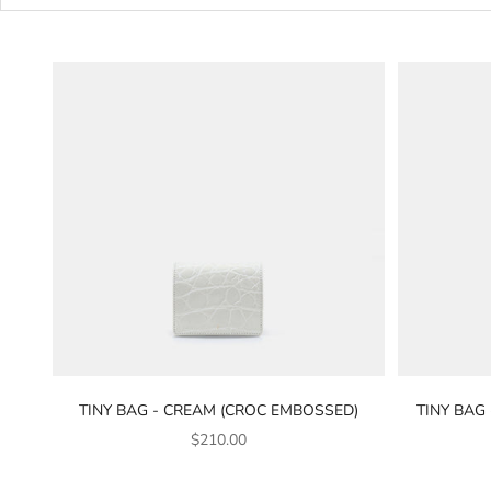
TINY BAG - CREAM (CROC EMBOSSED)
TINY BAG
販売価格
$210.00