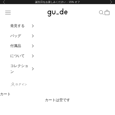
コンテンツにスキップ
誕生日をお楽しみください - 15% オフ
前の
次
gu_de
ナビゲーションメニュー
検索
カート
発見する
バッグ
付属品
について
コレクショ
ン
ログイン
カート
カートは空です